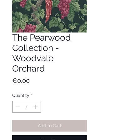
The Pearwood
Collection -
Woodvale
Orchard
Price
€0.00
Quantity
*
Add to Cart