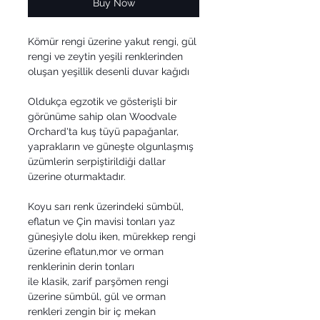
Buy Now
Kömür rengi üzerine yakut rengi, gül
rengi ve zeytin yeşili renklerinden
oluşan yeşillik desenli duvar kağıdı
Oldukça egzotik ve gösterişli bir
görünüme sahip olan Woodvale
Orchard'ta kuş tüyü papağanlar,
yaprakların ve güneşte olgunlaşmış
üzümlerin serpiştirildiği dallar
üzerine oturmaktadır.
Koyu sarı renk üzerindeki sümbül,
eflatun ve Çin mavisi tonları yaz
güneşiyle dolu iken, mürekkep rengi
üzerine eflatun,mor ve orman
renklerinin derin tonları
ile klasik, zarif parşömen rengi
üzerine sümbül, gül ve orman
renkleri zengin bir iç mekan