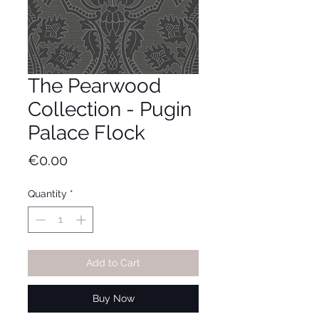
The Pearwood
Collection - Pugin
Palace Flock
Price
€0.00
Quantity
*
Add to Cart
Buy Now