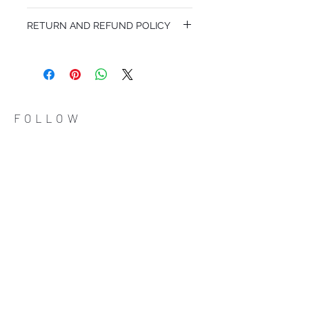
MY116/9035
RETURN AND REFUND POLICY
I’m a Return and Refund policy. I’m a great
place to let your customers know what to
do in case they are dissatisfied with their
purchase. Having a straightforward refund
or exchange policy is a great way to build
trust and reassure your customers that
FOLLOW
they can buy with confidence.
ADDRESS
Çiftecevizler Deresi Sok. Addresistanbul No: 4
D: 108, Sisli / Istanbul
(0212) 320 65 06