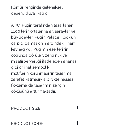
Kömür renginde geleneksel
desenli duvar kağıdı
A. W. Pugin tarafından tasarlanan,
1800'lerin ortalarına ait saraylar ve
büyük evler, Pugin Palace Flock'un
çarpıcı damaskının ardındaki ilham
kaynağıydı. Pugin'in eserlerinin
çoğunda görülen, zenginlik ve
misafirperverliği ifade eden ananas
gibi orijinal sembolik
motiflerin korunmasının tasarıma
zarafet katmasıyla birlikte hassas
floklama da tasarımın zengin
çöküşünü arttırmaktadır.
PRODUCT SIZE
52 cm x 10.05 m
PRODUCT CODE
Pattern Repeat 90 cm