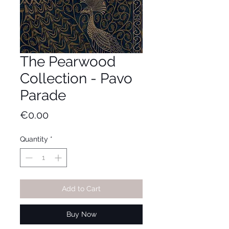
The Pearwood
Collection - Pavo
Parade
Price
€0.00
Quantity
*
Add to Cart
Buy Now