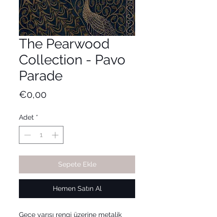
The Pearwood
Collection - Pavo
Parade
Fiyat
€0,00
Adet
*
Sepete Ekle
Hemen Satın Al
Gece yarısı rengi üzerine metalik