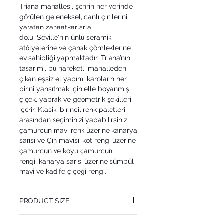
Triana mahallesi, şehrin her yerinde
görülen geleneksel, canlı çinilerini
yaratan zanaatkarlarla
dolu, Seville'nin ünlü seramik
atölyelerine ve çanak çömleklerine
ev sahipliği yapmaktadır. Triana’nın
tasarımı, bu hareketli mahalleden
çıkan eşsiz el yapımı karoların her
birini yansıtmak için elle boyanmış
çiçek, yaprak ve geometrik şekilleri
içerir. Klasik, birincil renk paletleri
arasından seçiminizi yapabilirsiniz;
çamurcun mavi renk üzerine kanarya
sarısı ve Çin mavisi, kot rengi üzerine
çamurcun ve koyu çamurcun
rengi, kanarya sarısı üzerine sümbül
mavi ve kadife çiçeği rengi.
PRODUCT SIZE
52 cm x 10.05 m