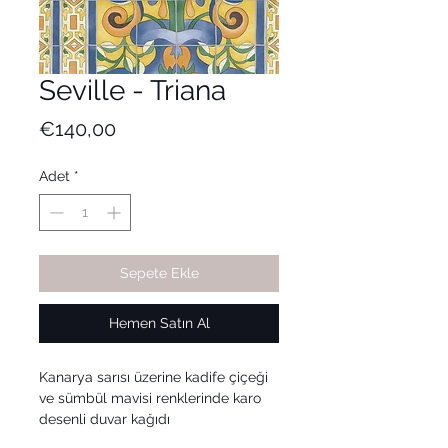
Seville - Triana
Fiyat
€140,00
Adet
*
Sepete Ekle
Hemen Satın Al
Kanarya sarısı üzerine kadife çiçeği
ve sümbül mavisi renklerinde karo
desenli duvar kağıdı