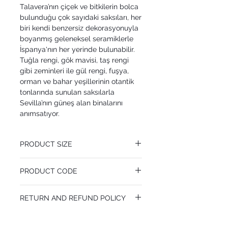
Talavera’nın çiçek ve bitkilerin bolca
bulunduğu çok sayıdaki saksıları, her
biri kendi benzersiz dekorasyonuyla
boyanmış geleneksel seramiklerle
İspanya'nın her yerinde bulunabilir.
Tuğla rengi, gök mavisi, taş rengi
gibi zeminleri ile gül rengi, fuşya,
orman ve bahar yeşillerinin otantik
tonlarında sunulan saksılarla
Sevilla’nın güneş alan binalarını
anımsatıyor.
PRODUCT SIZE
68.5 cm x 10.05 m
PRODUCT CODE
Pattern Repeat 76.2 cm
MY117/9025
RETURN AND REFUND POLICY
I’m a Return and Refund policy. I’m a great
place to let your customers know what to