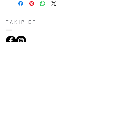
do in case they are dissatisfied with their
purchase. Having a straightforward refund
or exchange policy is a great way to build
trust and reassure your customers that
TAKIP ET
they can buy with confidence.
ADRES
Çiftecevizler Deresi Sok. Addresistanbul No:4
D:108, Şişli/Istanbul
(0212) 320 65 06
(0532) 633 81 06
HABERDAR OL