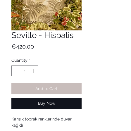
Seville - Hispalis
Price
€420.00
Quantity
*
Add to Cart
Buy Now
Karışık toprak renklerinde duvar
kağıdı