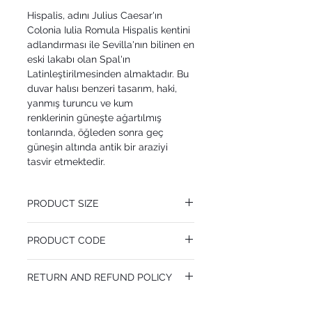
Hispalis, adını Julius Caesar'ın
Colonia Iulia Romula Hispalis kentini
adlandırması ile Sevilla'nın bilinen en
eski lakabı olan Spal'ın
Latinleştirilmesinden almaktadır. Bu
duvar halısı benzeri tasarım, haki,
yanmış turuncu ve kum
renklerinin güneşte ağartılmış
tonlarında, öğleden sonra geç
güneşin altında antik bir araziyi
tasvir etmektedir.
PRODUCT SIZE
70 cm x 10.05 m
PRODUCT CODE
Pattern Repeat 180 cm
MY117/2005
RETURN AND REFUND POLICY
I’m a Return and Refund policy. I’m a great