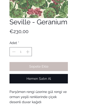
Seville - Geranium
Fiyat
€230,00
Adet
*
Sepete Ekle
Hemen Satın Al
Parşömen rengi üzerine gül rengi ve
orman yeşili renklerinde çiçek
desenli duvar kağıdı