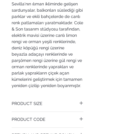
Sevilla'nın ılıman ikliminde gelişen
sardunyalar, balkonları süslediği gibi
parklar ve ekili bahçelerde de canlı
renk patlamaları yaratmaktadır. Cole
& Son tasarım stüdyosu tarafından,
elektrik mavisi üzerine canlı limon
rengi ve orman yeşili renklerinde,
deniz köpüğü rengi üzerine
beyazla adaçayı renklerinde ve
parşömen rengi üzerine gül rengi ve
orman renklerinde yaprakları ve
parlak yaprakların çiçek açan
kümelerini geliştirmek için tamamen
yeniden çizilip yeniden boyanmıştır.
PRODUCT SIZE
52 cm x 10.05 m
PRODUCT CODE
Pattern Repeat 52 cm
MY117/11034