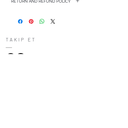
RETURN AND REFUND POLICY
I’m a Return and Refund policy. I’m a great
place to let your customers know what to
do in case they are dissatisfied with their
purchase. Having a straightforward refund
or exchange policy is a great way to build
trust and reassure your customers that
TAKIP ET
they can buy with confidence.
ADRES
Çiftecevizler Deresi Sok. Addresistanbul No:4
D:108, Şişli/Istanbul
(0212) 320 65 06
(0532) 633 81 06