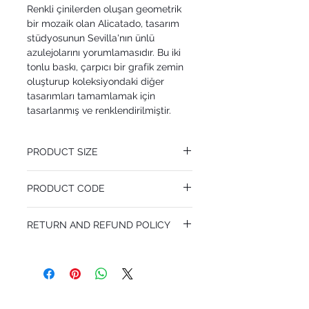
Renkli çinilerden oluşan geometrik
bir mozaik olan Alicatado, tasarım
stüdyosunun Sevilla'nın ünlü
azulejolarını yorumlamasıdır. Bu iki
tonlu baskı, çarpıcı bir grafik zemin
oluşturup koleksiyondaki diğer
tasarımları tamamlamak için
tasarlanmış ve renklendirilmiştir.
PRODUCT SIZE
52 cm x 10.05 m
PRODUCT CODE
Pattern Repeat 13 cm
MY117/12037
RETURN AND REFUND POLICY
I’m a Return and Refund policy. I’m a great
place to let your customers know what to
do in case they are dissatisfied with their
purchase. Having a straightforward refund
or exchange policy is a great way to build