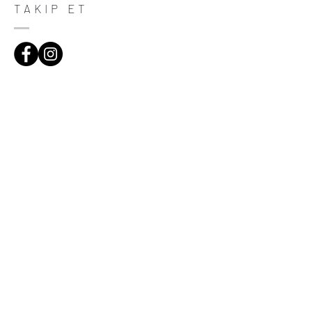
trust and reassure your customers that
TAKIP ET
they can buy with confidence.
ADRES
Çiftecevizler Deresi Sok. Addresistanbul No:4
D:108, Şişli/Istanbul
(0212) 320 65 06
(0532) 633 81 06
HABERDAR OL