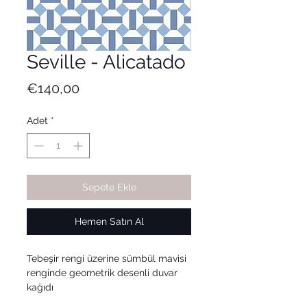
Seville - Alicatado
Fiyat
€140,00
Adet
*
Sepete Ekle
Hemen Satın Al
Tebeşir rengi üzerine sümbül mavisi
renginde geometrik desenli duvar
kağıdı