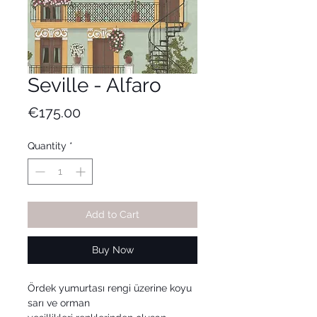
Seville - Alfaro
Price
€175.00
Quantity
*
Add to Cart
Buy Now
Ördek yumurtası rengi üzerine koyu
sarı ve orman