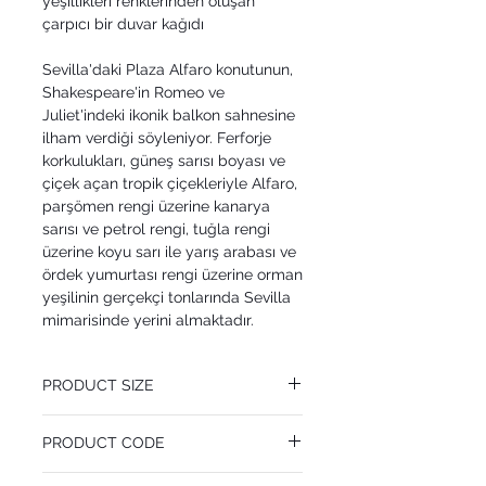
yeşillikleri renklerinden oluşan
çarpıcı bir duvar kağıdı
Sevilla'daki Plaza Alfaro konutunun,
Shakespeare'in Romeo ve
Juliet'indeki ikonik balkon sahnesine
ilham verdiği söyleniyor. Ferforje
korkulukları, güneş sarısı boyası ve
çiçek açan tropik çiçekleriyle Alfaro,
parşömen rengi üzerine kanarya
sarısı ve petrol rengi, tuğla rengi
üzerine koyu sarı ile yarış arabası ve
ördek yumurtası rengi üzerine orman
yeşilinin gerçekçi tonlarında Sevilla
mimarisinde yerini almaktadır.
PRODUCT SIZE
68.5 cm x 10.05 m
PRODUCT CODE
Pattern Repeat 76.2 cm
MY117/4012