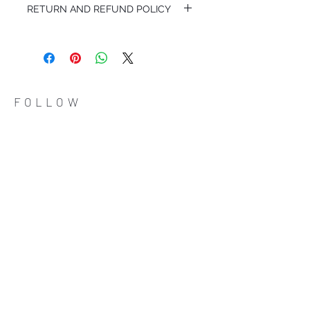
RETURN AND REFUND POLICY
I’m a Return and Refund policy. I’m a great
place to let your customers know what to
do in case they are dissatisfied with their
purchase. Having a straightforward refund
or exchange policy is a great way to build
trust and reassure your customers that
FOLLOW
they can buy with confidence.
ADDRESS
Çiftecevizler Deresi Sok. Addresistanbul No: 4
D: 108, Sisli / Istanbul
(0212) 320 65 06