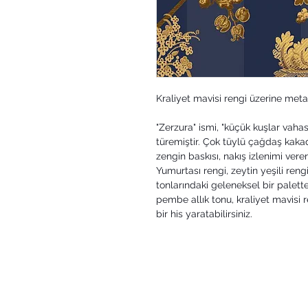
Kraliyet mavisi rengi üzerine metal
"Zerzura" ismi, "küçük kuşlar vaha
türemiştir. Çok tüylü çağdaş kakad
zengin baskısı, nakış izlenimi veren
Yumurtası rengi, zeytin yeşili reng
tonlarındaki geleneksel bir palett
pembe allık tonu, kraliyet mavisi 
bir his yaratabilirsiniz.