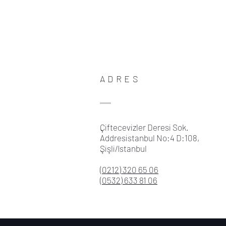
ADRES
Çiftecevizler Deresi Sok.
Addresistanbul No:4 D:108,
Şişli/Istanbul
(0212) 320 65 06
(0532) 633 81 06