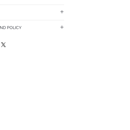
ND POLICY
olicy. I’m a great place to let your
do in case they are dissatisfied with
a straightforward refund or exchange
 build trust and reassure your customers
confidence.