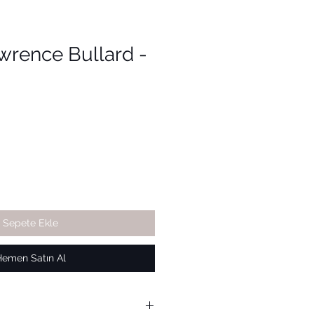
wrence Bullard -
Sepete Ekle
Hemen Satın Al