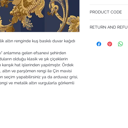
52 cm x 10.05 m
PRODUCT CODE
Pattern Repeat 64 cm
MY113/8024
RETURN AND REFU
I’m a Return and Refund p
ik altın renginde kuş baskılı duvar kağıdı
customers know what to 
their purchase. Having 
sı" anlamına gelen efsanevi şehirden
policy is a great way to
that they can buy with 
uların olduğu klasik ve şık çiçeklerin
 karışık hat işlerinden yapılmıştır. Ördek
i, altın ve parşömen rengi ile Çin mavisi
en seçim yapabilirsiniz ya da arduvaz grisi,
rengi ve metalik altın vurgularla görkemli