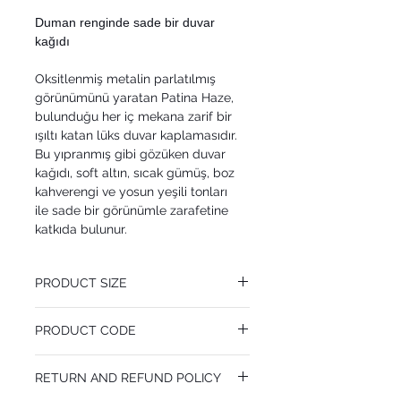
Duman renginde sade bir duvar
kağıdı
Oksitlenmiş metalin parlatılmış
görünümünü yaratan Patina Haze,
bulunduğu her iç mekana zarif bir
ışıltı katan lüks duvar kaplamasıdır.
Bu yıpranmış gibi gözüken duvar
kağıdı, soft altın, sıcak gümüş, boz
kahverengi ve yosun yeşili tonları
ile sade bir görünümle zarafetine
katkıda bulunur.
PRODUCT SIZE
52 cm x 10.05 m
PRODUCT CODE
Pattern Repeat 52 cm
MY113/9027
RETURN AND REFUND POLICY