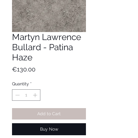
Martyn Lawrence
Bullard - Patina
Haze
Price
€130.00
Quantity
*
Add to Cart
Buy Now