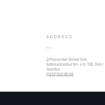
ADDRESS
Çiftecevizler Deresi Sok.
Addresistanbul No: 4 D: 108, Sisli /
Istanbul
(0212) 320 65 06