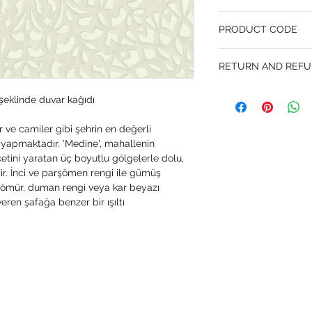
53 cm x 10.05 m
PRODUCT CODE
Pattern Repeat 53 cm
MY113/7016
RETURN AND REFU
I’m a Return and Refund p
şeklinde duvar kağıdı
customers know what to 
their purchase. Having 
r ve camiler gibi şehrin en değerli
policy is a great way to
that they can buy with 
i yapmaktadır. 'Medine', mahallenin
ketini yaratan üç boyutlu gölgelerle dolu,
dir. İnci ve parşömen rengi ile gümüş
, kömür, duman rengi veya kar beyazı
eren şafağa benzer bir ışıltı