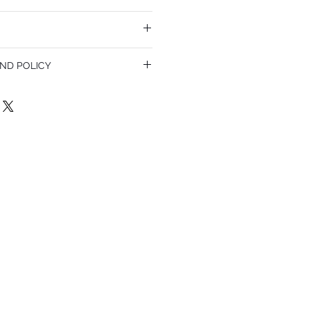
ND POLICY
olicy. I’m a great place to let your
do in case they are dissatisfied with
a straightforward refund or exchange
 build trust and reassure your customers
confidence.