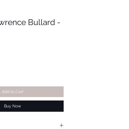
wrence Bullard -
Add to Cart
Buy Now