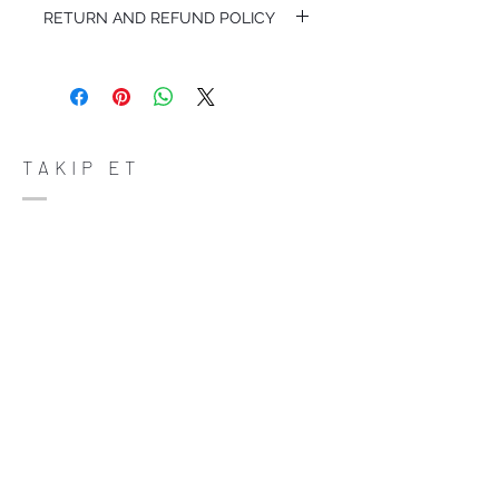
RETURN AND REFUND POLICY
I’m a Return and Refund policy. I’m a great
place to let your customers know what to
do in case they are dissatisfied with their
purchase. Having a straightforward refund
or exchange policy is a great way to build
trust and reassure your customers that
TAKIP ET
they can buy with confidence.
ADRES
Çiftecevizler Deresi Sok. Addresistanbul No:4
D:108, Şişli/Istanbul
(0212) 320 65 06
(0532) 633 81 06