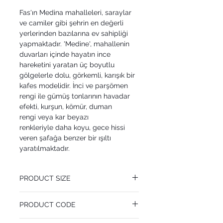
Fas'ın Medina mahalleleri, saraylar
ve camiler gibi şehrin en değerli
yerlerinden bazılarına ev sahipliği
yapmaktadır. 'Medine', mahallenin
duvarları içinde hayatın ince
hareketini yaratan üç boyutlu
gölgelerle dolu, görkemli, karışık bir
kafes modelidir. İnci ve parşömen
rengi ile gümüş tonlarının havadar
efekti, kurşun, kömür, duman
rengi veya kar beyazı
renkleriyle daha koyu, gece hissi
veren şafağa benzer bir ışıltı
yaratılmaktadır.
PRODUCT SIZE
53 cm x 10.05 m
PRODUCT CODE
Pattern Repeat 53 cm
MY113/7016