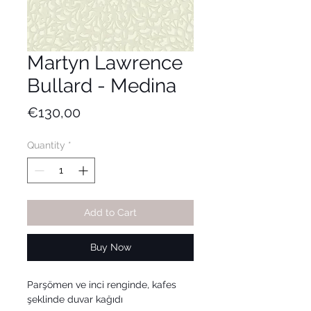
Martyn Lawrence
Bullard - Medina
Price
€130,00
Quantity
*
Add to Cart
Buy Now
Parşömen ve inci renginde, kafes
şeklinde duvar kağıdı