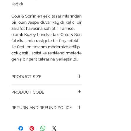
kağıdı
Cole & Son’ın en eski tasarımlarından
biri olan Jaspe duvar kağıdı, kalıcı bir
zarafet havasına sahiptir. Tarihsel
olarak Kuzey Londra'daki Cole & Son
fabrikasında rastgele bir fırça efekti
ile üretilen tasarım modernize edilip
çok çeşitli sofistike renklendirmelerle
geniş bir şerit tekrarına yerleştirildi.
PRODUCT SIZE
52 cm x 10.05 m
PRODUCT CODE
Pattern Repeat 0 cm
MY110/4023
RETURN AND REFUND POLICY
I’m a Return and Refund policy. I’m a great
place to let your customers know what to
do in case they are dissatisfied with their