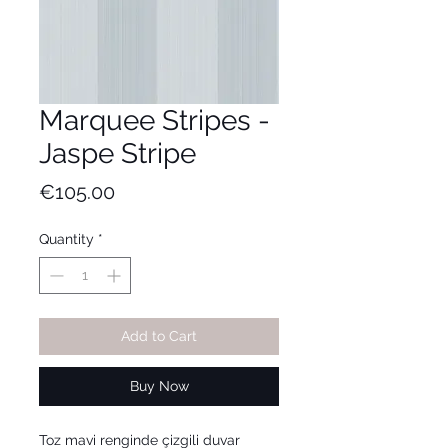
Marquee Stripes -
Jaspe Stripe
Price
€105.00
Quantity
*
Add to Cart
Buy Now
Toz mavi renginde çizgili duvar