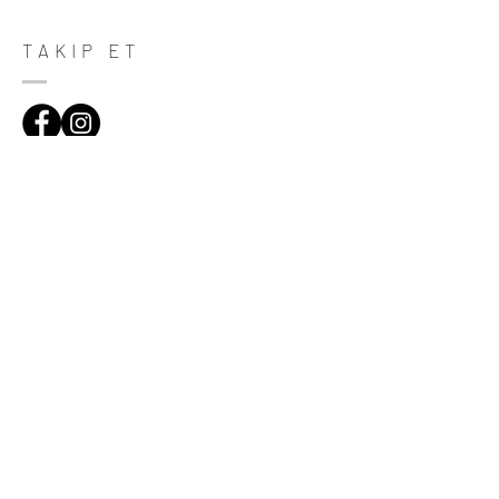
purchase. Having a straightforward refund
or exchange policy is a great way to build
trust and reassure your customers that
TAKIP ET
they can buy with confidence.
ADRES
Çiftecevizler Deresi Sok. Addresistanbul No:4
D:108, Şişli/Istanbul
(0212) 320 65 06
(0532) 633 81 06
HABERDAR OL