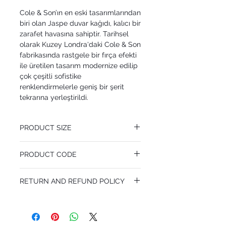
Cole & Son’ın en eski tasarımlarından
biri olan Jaspe duvar kağıdı, kalıcı bir
zarafet havasına sahiptir. Tarihsel
olarak Kuzey Londra'daki Cole & Son
fabrikasında rastgele bir fırça efekti
ile üretilen tasarım modernize edilip
çok çeşitli sofistike
renklendirmelerle geniş bir şerit
tekrarına yerleştirildi.
PRODUCT SIZE
52 cm x 10.05 m
PRODUCT CODE
Pattern Repeat 0 cm
MY110/4022
RETURN AND REFUND POLICY
I’m a Return and Refund policy. I’m a great
place to let your customers know what to
do in case they are dissatisfied with their