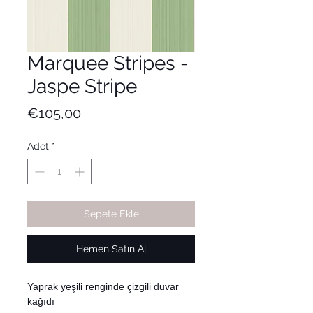
Marquee Stripes -
Jaspe Stripe
Fiyat
€105,00
Adet
*
Sepete Ekle
Hemen Satın Al
Yaprak yeşili renginde çizgili duvar
kağıdı