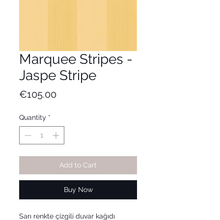
Marquee Stripes -
Jaspe Stripe
Price
€105.00
Quantity
*
Add to Cart
Buy Now
Sarı renkte çizgili duvar kağıdı