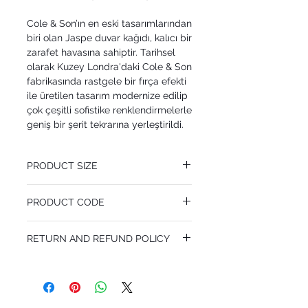
Cole & Son’ın en eski tasarımlarından
biri olan Jaspe duvar kağıdı, kalıcı bir
zarafet havasına sahiptir. Tarihsel
olarak Kuzey Londra'daki Cole & Son
fabrikasında rastgele bir fırça efekti
ile üretilen tasarım modernize edilip
çok çeşitli sofistike renklendirmelerle
geniş bir şerit tekrarına yerleştirildi.
PRODUCT SIZE
52 cm x 10.05 m
PRODUCT CODE
Pattern Repeat 0 cm
MY110/4021
RETURN AND REFUND POLICY
I’m a Return and Refund policy. I’m a great
place to let your customers know what to
do in case they are dissatisfied with their
purchase. Having a straightforward refund