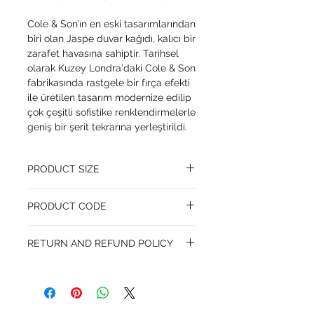
Cole & Son’ın en eski tasarımlarından
biri olan Jaspe duvar kağıdı, kalıcı bir
zarafet havasına sahiptir. Tarihsel
olarak Kuzey Londra'daki Cole & Son
fabrikasında rastgele bir fırça efekti
ile üretilen tasarım modernize edilip
çok çeşitli sofistike renklendirmelerle
geniş bir şerit tekrarına yerleştirildi.
PRODUCT SIZE
52 cm x 10.05 m
PRODUCT CODE
Pattern Repeat 0 cm
MY110/4019
RETURN AND REFUND POLICY
I’m a Return and Refund policy. I’m a great
place to let your customers know what to
do in case they are dissatisfied with their
purchase. Having a straightforward refund