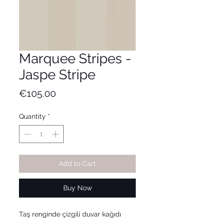
Marquee Stripes -
Jaspe Stripe
Price
€105.00
Quantity
*
Add to Cart
Buy Now
Taş renginde çizgili duvar kağıdı