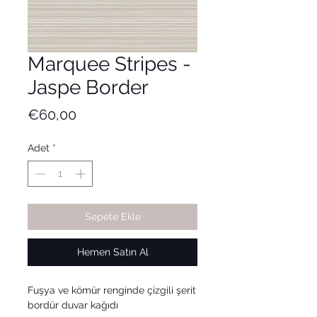
Marquee Stripes -
Jaspe Border
Fiyat
€60,00
Adet
*
Sepete Ekle
Hemen Satın Al
Fuşya ve kömür renginde çizgili şerit
bordür duvar kağıdı