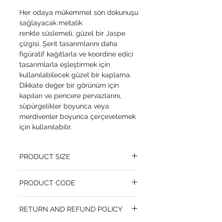
Her odaya mükemmel son dokunuşu
sağlayacak metalik
renkte süslemeli, güzel bir Jaspe
çizgisi. Şerit tasarımlarını daha
figüratif kağıtlarla ve koordine edici
tasarımlarla eşleştirmek için
kullanılabilecek güzel bir kaplama.
Dikkate değer bir görünüm için
kapıları ve pencere pervazlarını,
süpürgelikler boyunca veya
merdivenler boyunca çerçevelemek
için kullanılabilir.
PRODUCT SIZE
10 cm x 10.05 m
PRODUCT CODE
Pattern Repeat 0 cm
MY110/10050
RETURN AND REFUND POLICY