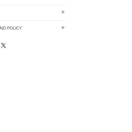
ND POLICY
olicy. I’m a great place to let your
do in case they are dissatisfied with
a straightforward refund or exchange
 build trust and reassure your customers
confidence.