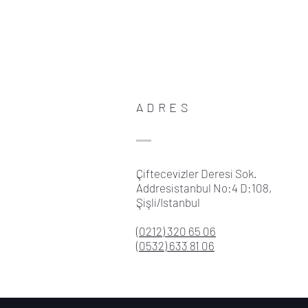
ADRES
Çiftecevizler Deresi Sok.
Addresistanbul No:4 D:108,
Şişli/Istanbul
(0212) 320 65 06
(0532) 633 81 06