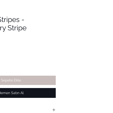
tripes -
y Stripe
Sepete Ekle
Hemen Satın Al