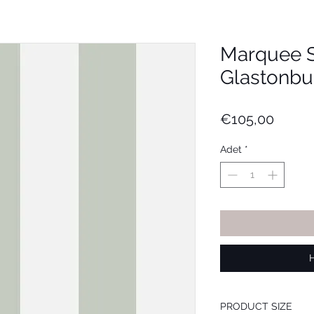
Marquee S
Glastonbur
Fiyat
€105,00
Adet
*
PRODUCT SIZE