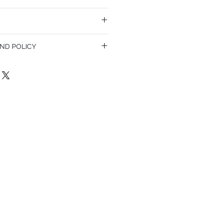
ND POLICY
olicy. I’m a great place to let your
do in case they are dissatisfied with
a straightforward refund or exchange
 build trust and reassure your customers
confidence.