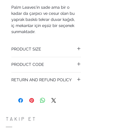
Palm Leaves'in sade ama bir o
kadar da çarpıcı ve cesur olan bu
yaprak baskılı tekrar duvar kağıdı,
iç mekanlar için eşsiz bir seçenek
sunmaktadır.
PRODUCT SIZE
52 cm x 10.05 m
PRODUCT CODE
Pattern Repeat 72 cm
MY112/2006
RETURN AND REFUND POLICY
I’m a Return and Refund policy. I’m a great
place to let your customers know what to
do in case they are dissatisfied with their
purchase. Having a straightforward refund
or exchange policy is a great way to build
trust and reassure your customers that
TAKIP ET
they can buy with confidence.