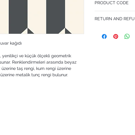
PRODUCT CODE
Pattern Repeat 35 cm
MY105/12050
RETURN AND REFU
I’m a Return and Refund p
customers know what to 
their purchase. Having 
duvar kağıdı
policy is a great way to
that they can buy with 
e, yenilikçi ve küçük ölçekli geometrik
 sunar. Renklendirmeleri arasında beyaz
 üzerine taş rengi, kum rengi üzerine
 üzerine metalik tunç rengi bulunur.