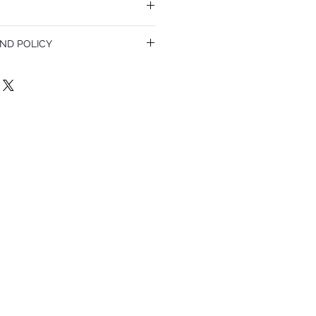
ND POLICY
olicy. I’m a great place to let your
do in case they are dissatisfied with
a straightforward refund or exchange
 build trust and reassure your customers
confidence.