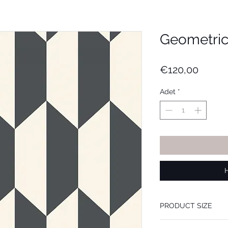
Geometric I
Fiyat
€120,00
Adet
*
PRODUCT SIZE
53 cm x 10.05 m