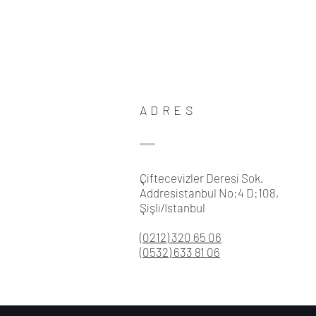
ADRES
Çiftecevizler Deresi Sok.
Addresistanbul No:4 D:108,
Şişli/Istanbul
(0212) 320 65 06
(0532) 633 81 06