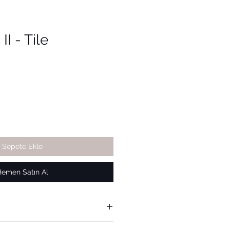
I - Tile
Sepete Ekle
Hemen Satın Al