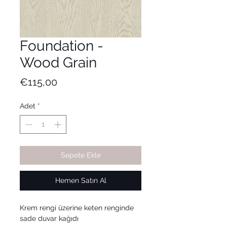
Foundation -
Wood Grain
Fiyat
€115,00
Adet
*
Sepete Ekle
Hemen Satın Al
Krem rengi üzerine keten renginde
sade duvar kağıdı