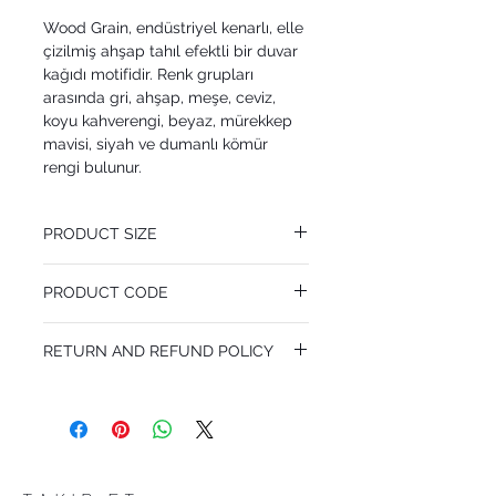
Wood Grain, endüstriyel kenarlı, elle
çizilmiş ahşap tahıl efektli bir duvar
kağıdı motifidir. Renk grupları
arasında gri, ahşap, meşe, ceviz,
koyu kahverengi, beyaz, mürekkep
mavisi, siyah ve dumanlı kömür
rengi bulunur.
PRODUCT SIZE
53 cm x 10.05 m
PRODUCT CODE
Pattern Repeat 53 cm
MY92/5022
RETURN AND REFUND POLICY
I’m a Return and Refund policy. I’m a great
place to let your customers know what to
do in case they are dissatisfied with their
purchase. Having a straightforward refund
or exchange policy is a great way to build
trust and reassure your customers that