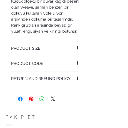
Küçük ölçekli bir duvar kağıdı deseni
olan Weave, saman benzeri bir
dokuyu kullanan Cole & Son
arşivinden dokuma bir tasarımdır.
Renk grupları arasında beyaz, gri,
yulaf rengi, siyah ve kırmızı bulunur.
PRODUCT SIZE
53 cm x 10.05 m
PRODUCT CODE
Pattern Repeat 0.3 cm
MY92/9043
RETURN AND REFUND POLICY
I’m a Return and Refund policy. I’m a great
place to let your customers know what to
do in case they are dissatisfied with their
purchase. Having a straightforward refund
or exchange policy is a great way to build
trust and reassure your customers that
TAKIP ET
they can buy with confidence.