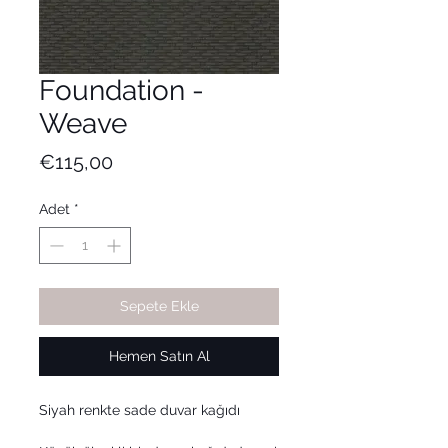
Foundation -
Weave
Fiyat
€115,00
Adet
*
Sepete Ekle
Hemen Satın Al
Siyah renkte sade duvar kağıdı