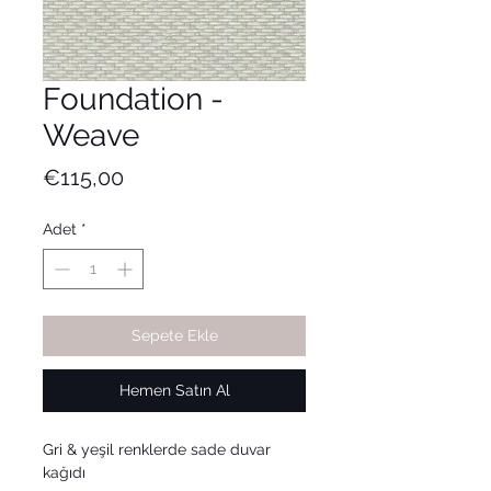
Foundation -
Weave
Fiyat
€115,00
Adet
*
Sepete Ekle
Hemen Satın Al
Gri & yeşil renklerde sade duvar
kağıdı