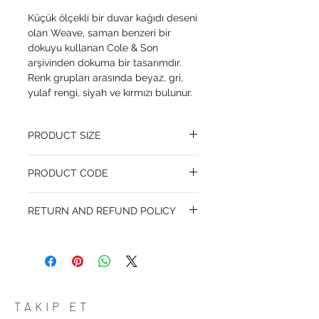
Küçük ölçekli bir duvar kağıdı deseni
olan Weave, saman benzeri bir
dokuyu kullanan Cole & Son
arşivinden dokuma bir tasarımdır.
Renk grupları arasında beyaz, gri,
yulaf rengi, siyah ve kırmızı bulunur.
PRODUCT SIZE
53 cm x 10.05 m
PRODUCT CODE
Pattern Repeat 0.3 cm
MY92/9041
RETURN AND REFUND POLICY
I’m a Return and Refund policy. I’m a great
place to let your customers know what to
do in case they are dissatisfied with their
purchase. Having a straightforward refund
or exchange policy is a great way to build
trust and reassure your customers that
TAKIP ET
they can buy with confidence.