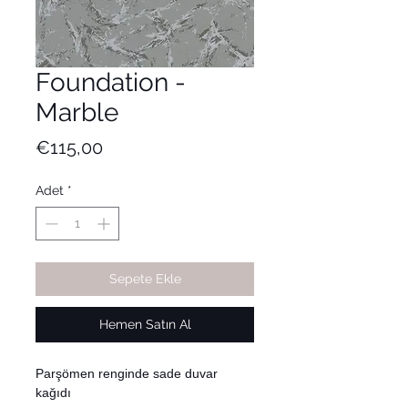
Foundation -
Marble
Fiyat
€115,00
Adet
*
Sepete Ekle
Hemen Satın Al
Parşömen renginde sade duvar
kağıdı