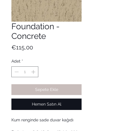
Foundation -
Concrete
Fiyat
€115,00
Adet
*
Sepete Ekle
Hemen Satın Al
Kum renginde sade duvar kağıdı