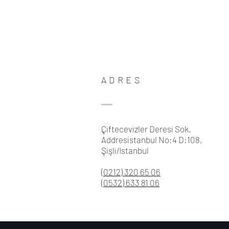
ADRES
Çiftecevizler Deresi Sok.
Addresistanbul No:4 D:108,
Şişli/Istanbul
(0212) 320 65 06
(0532) 633 81 06