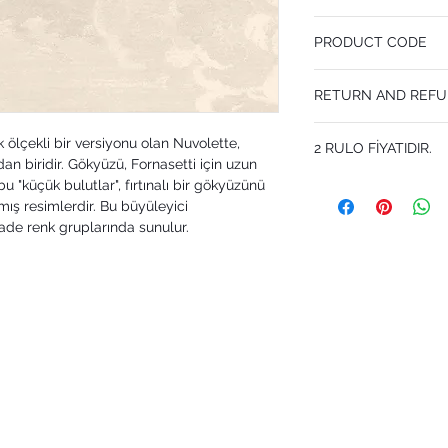
68.5 cm x 10 m
PRODUCT CODE
Desen Tekrarı 80 cm
MY114/28056
RETURN AND REFU
I’m a Return and Refund p
ölçekli bir versiyonu olan Nuvolette,
2 RULO FİYATIDIR.
customers know what to 
dan biridir. Gökyüzü, Fornasetti için uzun
their purchase. Having 
u "küçük bulutlar", fırtınalı bir gökyüzünü
policy is a great way to
that they can buy with 
lmış resimlerdir. Bu büyüleyici
ade renk gruplarında sunulur.