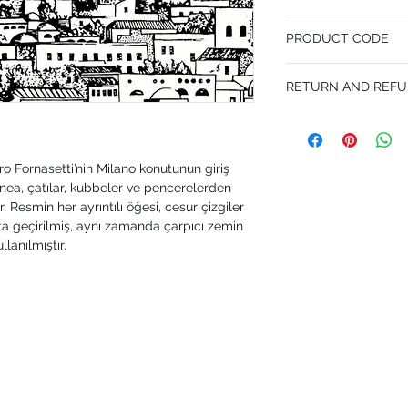
52 cm x 10.05 m
PRODUCT CODE
Desen Tekrarı 76 cm
MY114/19039
RETURN AND REFU
I’m a Return and Refund p
customers know what to 
their purchase. Having 
ero Fornasetti’nin Milano konutunun giriş
policy is a great way to
that they can buy with 
anea, çatılar, kubbeler ve pencerelerden
. Resmin her ayrıntılı öğesi, cesur çizgiler
ta geçirilmiş, aynı zamanda çarpıcı zemin
llanılmıştır.