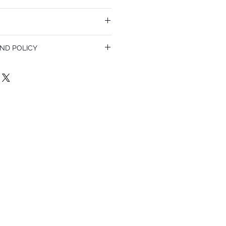
ND POLICY
olicy. I’m a great place to let your
do in case they are dissatisfied with
a straightforward refund or exchange
 build trust and reassure your customers
confidence.