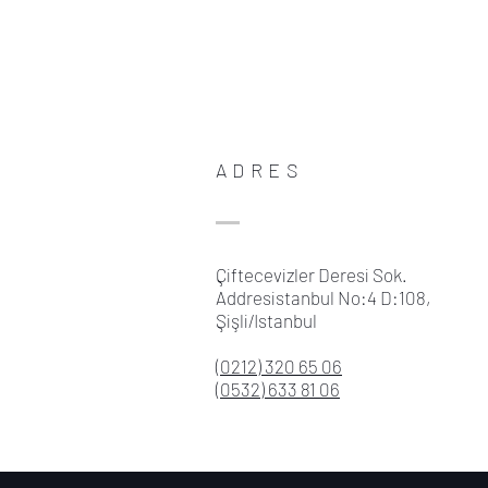
ADRES
Çiftecevizler Deresi Sok.
Addresistanbul No:4 D:108,
Şişli/Istanbul
(0212) 320 65 06
(0532) 633 81 06