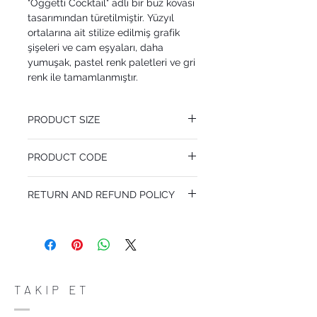
"Oggetti Cocktail" adlı bir buz kovası
tasarımından türetilmiştir. Yüzyıl
ortalarına ait stilize edilmiş grafik
şişeleri ve cam eşyaları, daha
yumuşak, pastel renk paletleri ve gri
renk ile tamamlanmıştır.
PRODUCT SIZE
68.5 cm x 10 m
PRODUCT CODE
Desen Tekrarı 68.5 cm
MY114/23043
RETURN AND REFUND POLICY
I’m a Return and Refund policy. I’m a great
place to let your customers know what to
do in case they are dissatisfied with their
purchase. Having a straightforward refund
or exchange policy is a great way to build
trust and reassure your customers that
TAKIP ET
they can buy with confidence.