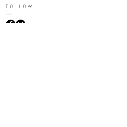
trust and reassure your customers that
FOLLOW
they can buy with confidence.
ADDRESS
Çiftecevizler Deresi Sok. Addresistanbul No: 4
D: 108, Sisli / Istanbul
(0212) 320 65 06
Be informed