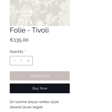
Folie - Tivoli
Price
€135.00
Quantity
*
Add to Cart
Buy Now
Gri üzerine beyaz renkte çiçek
desenli duvar kağıdı