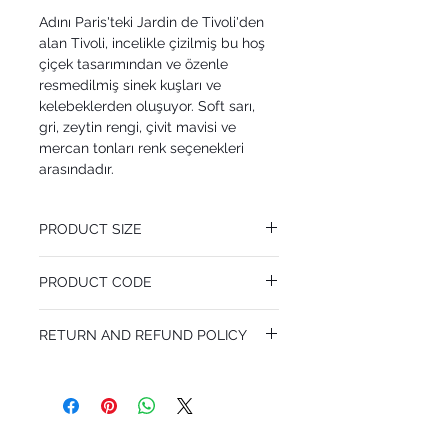
Adını Paris'teki Jardin de Tivoli'den
alan Tivoli, incelikle çizilmiş bu hoş
çiçek tasarımından ve özenle
resmedilmiş sinek kuşları ve
kelebeklerden oluşuyor. Soft sarı,
gri, zeytin rengi, çivit mavisi ve
mercan tonları renk seçenekleri
arasındadır.
PRODUCT SIZE
53 cm x 10.05 m
PRODUCT CODE
Pattern Repeat 70 cm
MY99/7030
RETURN AND REFUND POLICY
I’m a Return and Refund policy. I’m a great
place to let your customers know what to
do in case they are dissatisfied with their
purchase. Having a straightforward refund
or exchange policy is a great way to build