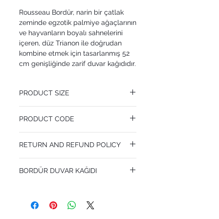
Rousseau Bordür, narin bir çatlak
zeminde egzotik palmiye ağaçlarının
ve hayvanların boyalı sahnelerini
içeren, düz Trianon ile doğrudan
kombine etmek için tasarlanmış 52
cm genişliğinde zarif duvar kağıdıdır.
PRODUCT SIZE
52 cm x 10.05 m
PRODUCT CODE
Pattern Repeat 76 cm
MY99/10046
RETURN AND REFUND POLICY
I’m a Return and Refund policy. I’m a great
BORDÜR DUVAR KAĞIDI
place to let your customers know what to
do in case they are dissatisfied with their
purchase. Having a straightforward refund
or exchange policy is a great way to build
trust and reassure your customers that
they can buy with confidence.