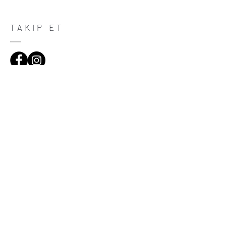
purchase. Having a straightforward refund
or exchange policy is a great way to build
trust and reassure your customers that
TAKIP ET
they can buy with confidence.
ADRES
Çiftecevizler Deresi Sok. Addresistanbul No:4
D:108, Şişli/Istanbul
(0212) 320 65 06
(0532) 633 81 06
HABERDAR OL