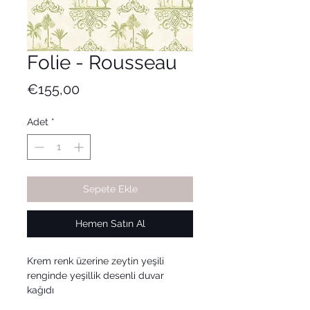
Folie - Rousseau
Fiyat
€155,00
Adet
*
Sepete Ekle
Hemen Satın Al
Krem renk üzerine zeytin yeşili
renginde yeşillik desenli duvar
kağıdı