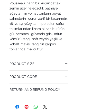
Rousseau, narin bir küçük çatlak
zemin üzerine egzotik palmiye
ağaçlarının ve hayvanların boyalı
sahnelerini içeren zarif bir tasarımdır.
18. ve 19. yüzyılların porselen sofra
takımlarından ilham alınan bu ürün,
gül pembesi, güvercin grisi, odun
kömürü rengi, soft zeytin yeşili ve
kobalt mavisi renginin çarpıcı
tonlarında mevcuttur.
PRODUCT SIZE
68.5 cm x 10.05 m
PRODUCT CODE
Pattern Repeat 64 cm
MY99/9040
RETURN AND REFUND POLICY
I’m a Return and Refund policy. I’m a great
place to let your customers know what to
do in case they are dissatisfied with their