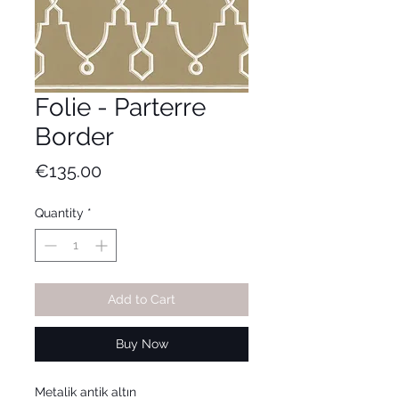
Folie - Parterre
Border
Price
€135.00
Quantity
*
Add to Cart
Buy Now
Metalik antik altın