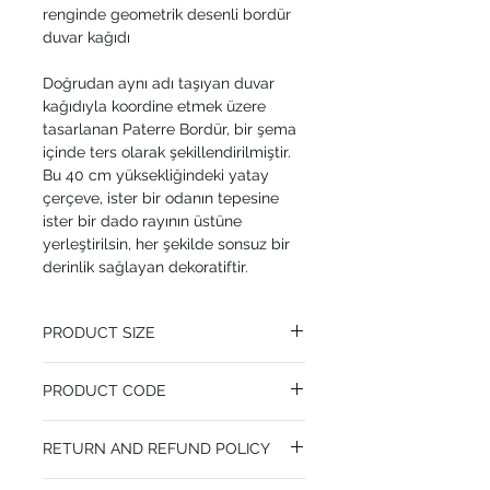
renginde geometrik desenli bordür
duvar kağıdı
Doğrudan aynı adı taşıyan duvar
kağıdıyla koordine etmek üzere
tasarlanan Paterre Bordür, bir şema
içinde ters olarak şekillendirilmiştir.
Bu 40 cm yüksekliğindeki yatay
çerçeve, ister bir odanın tepesine
ister bir dado rayının üstüne
yerleştirilsin, her şekilde sonsuz bir
derinlik sağlayan dekoratiftir.
PRODUCT SIZE
40 cm x 10.05 m
PRODUCT CODE
Pattern Repeat 64 cm
MY99/3017
RETURN AND REFUND POLICY
I’m a Return and Refund policy. I’m a great