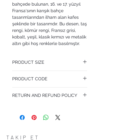
bahçede bulunan, 16. ve 17. yüzyıl
Fransa'sının karışık bahçe
tasarımlarından ilham alan kafes
şeklinde bir tasarımdır. Bu desen, taş
rengi, kömür rengi, Fransız grisi,
kobalt, yeşil, klasik kırmızı ve metalik
altın gibi hoş renklerle basılmıştır.
PRODUCT SIZE
53 cm x 10.05 m
PRODUCT CODE
Pattern Repeat 76 cm
MY99/2009
RETURN AND REFUND POLICY
I’m a Return and Refund policy. I’m a great
place to let your customers know what to
do in case they are dissatisfied with their
purchase. Having a straightforward refund
or exchange policy is a great way to build
trust and reassure your customers that
TAKIP ET