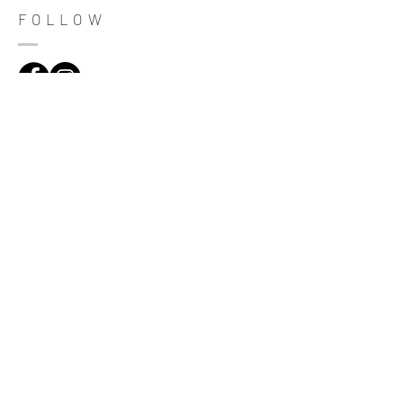
trust and reassure your customers that
FOLLOW
they can buy with confidence.
ADDRESS
Çiftecevizler Deresi Sok. Addresistanbul No: 4
D: 108, Sisli / Istanbul
(0212) 320 65 06
Be informed