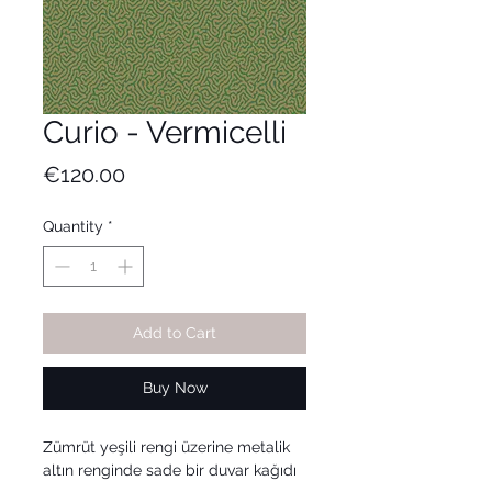
Curio - Vermicelli
Price
€120.00
Quantity
*
Add to Cart
Buy Now
Zümrüt yeşili rengi üzerine metalik
altın renginde sade bir duvar kağıdı