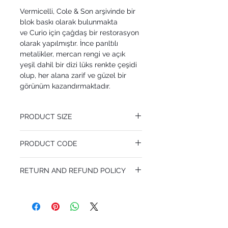
Vermicelli, Cole & Son arşivinde bir
blok baskı olarak bulunmakta
ve Curio için çağdaş bir restorasyon
olarak yapılmıştır. İnce parıltılı
metalikler, mercan rengi ve açık
yeşil dahil bir dizi lüks renkte çeşidi
olup, her alana zarif ve güzel bir
görünüm kazandırmaktadır.
PRODUCT SIZE
53 cm x 10.05 m
PRODUCT CODE
Pattern Repeat 21.3 cm
MY107/4022
RETURN AND REFUND POLICY
I’m a Return and Refund policy. I’m a great
place to let your customers know what to
do in case they are dissatisfied with their
purchase. Having a straightforward refund
or exchange policy is a great way to build