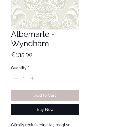
Albemarle -
Wyndham
Price
€135.00
Quantity
*
Add to Cart
Buy Now
Gümüş renk üzerine taş rengi ve