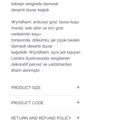
tebeşir renginde damask
desenli duvar kağıdı
Wyndham, arduvaz grisi, tavus kuşu
mavisi, eski altın ve inci grisi
renklerinin koyu
tonlarında, dökümlü, şık çiçek baskılı
damask desenli duvar
kağıdıdır. Wyndham, aynı adı taşıyan
Londra tiyatrosunda sergilenen
dekoratif pervaz ve yaldızlardan
ilham alınmıştır.
PRODUCT SIZE
53 cm x 10.05 m
PRODUCT CODE
Pattern Repeat 64 cm
MY94/3015
RETURN AND REFUND POLICY
I’m a Return and Refund policy. I’m a great