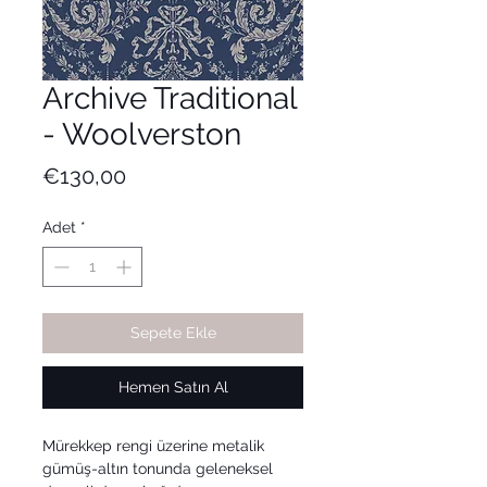
Archive Traditional
- Woolverston
Fiyat
€130,00
Adet
*
Sepete Ekle
Hemen Satın Al
Mürekkep rengi üzerine metalik
gümüş-altın tonunda geleneksel