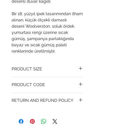
desenli duvar kağıdı
Bir 18. yüzyıl ipek tasarımından ilham
alınan, küçük ölçekli damask
deseni Woolverston, soluk ördek
yumurtası rengi üzerine sıcak
gümüş, şampanya parlaklığında
beyaz ve sıcak gümüş paleti
renklerinde üretilmiştir.
PRODUCT SIZE
53 cm x 10.05 m
PRODUCT CODE
Pattern Repeat 64 cm
MY88/10043
RETURN AND REFUND POLICY
I’m a Return and Refund policy. I’m a great
place to let your customers know what to
do in case they are dissatisfied with their
purchase. Having a straightforward refund
or exchange policy is a great way to build