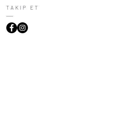
trust and reassure your customers that
TAKIP ET
they can buy with confidence.
ADRES
Çiftecevizler Deresi Sok. Addresistanbul No:4
D:108, Şişli/Istanbul
(0212) 320 65 06
(0532) 633 81 06
HABERDAR OL