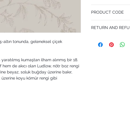
53 cm x 10.05 m
PRODUCT CODE
Pattern Repeat 72.5 cm
MY88/1004
RETURN AND REFU
I’m a Return and Refund p
-altın tonunda, geleneksel çiçek
customers know what to 
their purchase. Having 
policy is a great way to
that they can buy with 
 yaratılmış kumaştan ilham alınmış bir 18.
rif hem de akıcı olan Ludlow, nötr boz rengi
rine beyaz, soluk buğday üzerine bakır,
 üzerine koyu kömür rengi gibi