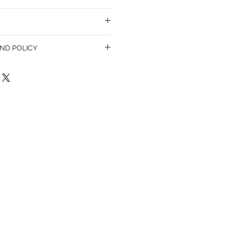
ND POLICY
olicy. I’m a great place to let your
do in case they are dissatisfied with
a straightforward refund or exchange
 build trust and reassure your customers
confidence.