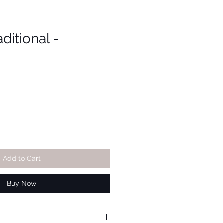
ditional -
Add to Cart
Buy Now