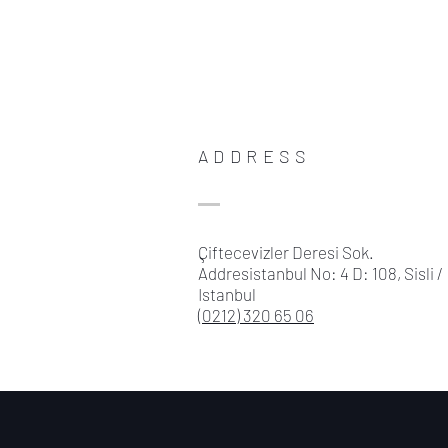
ADDRESS
Çiftecevizler Deresi Sok.
Addresistanbul No: 4 D: 108, Sisli /
Istanbul
(0212) 320 65 06