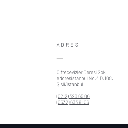
ADRES
Çiftecevizler Deresi Sok.
Addresistanbul No:4 D:108,
Şişli/Istanbul
(0212) 320 65 06
(0532) 633 81 06