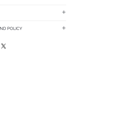
ND POLICY
olicy. I’m a great place to let your
do in case they are dissatisfied with
a straightforward refund or exchange
 build trust and reassure your customers
confidence.