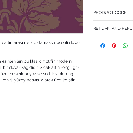
52 cm x 10.05 m
PRODUCT CODE
Pattern Repeat 64 cm
MY88/2009
RETURN AND REFU
I’m a Return and Refund p
le altın arası renkte damask desenli duvar
customers know what to 
their purchase. Having 
policy is a great way to
that they can buy with 
esinlenilen bu klasik motifin modern
ir duvar kağıdıdır. Sıcak altın rengi, gri-
üzerine kırık beyaz ve soft leylak rengi
i renkli yüzey baskısı olarak üretilmiştir.