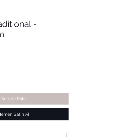
ditional -
m
Sepete Ekle
Hemen Satın Al