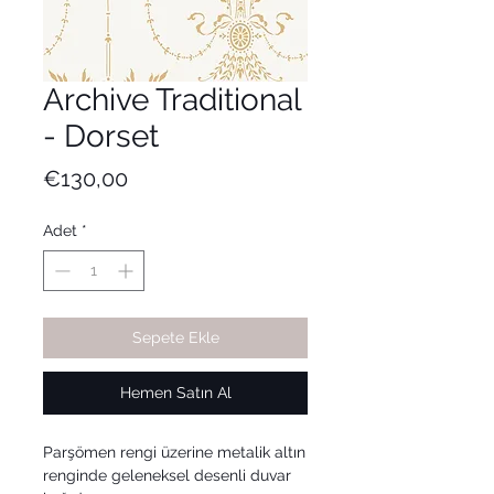
Archive Traditional
- Dorset
Fiyat
€130,00
Adet
*
Sepete Ekle
Hemen Satın Al
Parşömen rengi üzerine metalik altın
renginde geleneksel desenli duvar