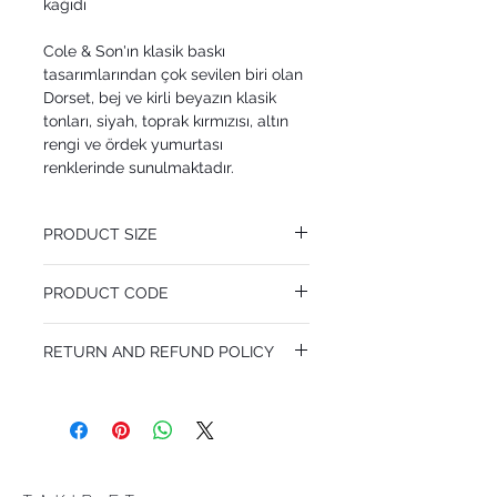
kağıdı
Cole & Son'ın klasik baskı
tasarımlarından çok sevilen biri olan
Dorset, bej ve kirli beyazın klasik
tonları, siyah, toprak kırmızısı, altın
rengi ve ördek yumurtası
renklerinde sunulmaktadır.
PRODUCT SIZE
53 cm x 10.05 m
PRODUCT CODE
Pattern Repeat 53 cm
MY88/7032
RETURN AND REFUND POLICY
I’m a Return and Refund policy. I’m a great
place to let your customers know what to
do in case they are dissatisfied with their
purchase. Having a straightforward refund
or exchange policy is a great way to build
trust and reassure your customers that