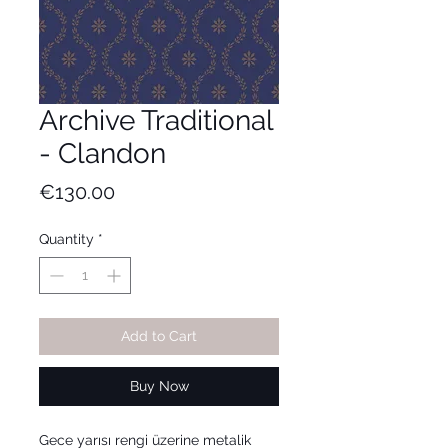
Archive Traditional
- Clandon
Price
€130.00
Quantity
*
Add to Cart
Buy Now
Gece yarısı rengi üzerine metalik