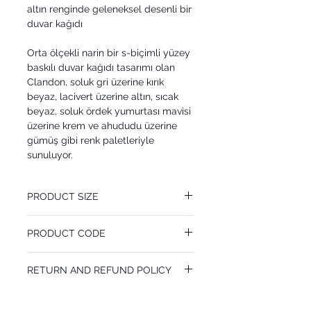
altın renginde geleneksel desenli bir
duvar kağıdı
Orta ölçekli narin bir s-biçimli yüzey
baskılı duvar kağıdı tasarımı olan
Clandon, soluk gri üzerine kırık
beyaz, lacivert üzerine altın, sıcak
beyaz, soluk ördek yumurtası mavisi
üzerine krem ​​ve ahududu üzerine
gümüş gibi renk paletleriyle
sunuluyor.
PRODUCT SIZE
53 cm x 10.05 m
PRODUCT CODE
Pattern Repeat 14 cm
MY88/3011
RETURN AND REFUND POLICY
I’m a Return and Refund policy. I’m a great
place to let your customers know what to