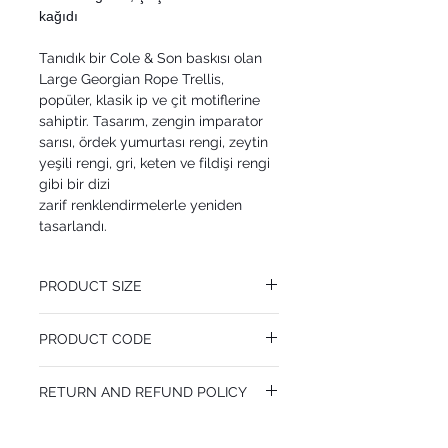
kağıdı
Tanıdık bir Cole & Son baskısı olan
Large Georgian Rope Trellis,
popüler, klasik ip ve çit motiflerine
sahiptir. Tasarım, zengin imparator
sarısı, ördek yumurtası rengi, zeytin
yeşili rengi, gri, keten ve fildişi rengi
gibi bir dizi
zarif renklendirmelerle yeniden
tasarlandı.
PRODUCT SIZE
52 cm x 10.05 m
PRODUCT CODE
Pattern Repeat 26.5 cm
MY100/13063
RETURN AND REFUND POLICY
I’m a Return and Refund policy. I’m a great
place to let your customers know what to