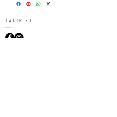
do in case they are dissatisfied with their
purchase. Having a straightforward refund
or exchange policy is a great way to build
trust and reassure your customers that
TAKIP ET
they can buy with confidence.
ADRES
Çiftecevizler Deresi Sok. Addresistanbul No:4
D:108, Şişli/Istanbul
(0212) 320 65 06
(0532) 633 81 06
HABERDAR OL