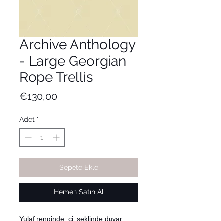
Archive Anthology
- Large Georgian
Rope Trellis
Fiyat
€130,00
Adet
*
Sepete Ekle
Hemen Satın Al
Yulaf renginde, çit şeklinde duvar