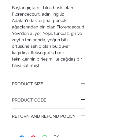
Başlangıçta bir blok baskı olan
Florencecourt, adını İngiliz
Adaları'ndaki orijinal porsuk
ağaçlarından biri olan Florencecourt
Yew'den alıyor. Yeşil, turkuaz, gri ve
zeytin tonlarında, yoğun bitki
örtüsüne sahip olan bu duvar
kağıdına, fleksografik baskı
tekniklerinin birleşimi ile çağdaş bir
hava katılmıştır.
PRODUCT SIZE
53 cm x 10.05 m
PRODUCT CODE
Pattern Repeat 53 cm
MY100/1005
RETURN AND REFUND POLICY
I’m a Return and Refund policy. I’m a great
place to let your customers know what to