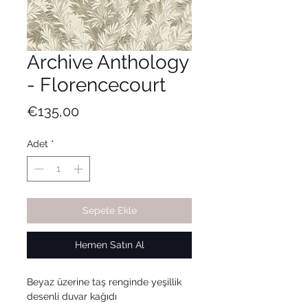
Archive Anthology
- Florencecourt
Fiyat
€135,00
Adet
*
Sepete Ekle
Hemen Satın Al
Beyaz üzerine taş renginde yeşillik
desenli duvar kağıdı