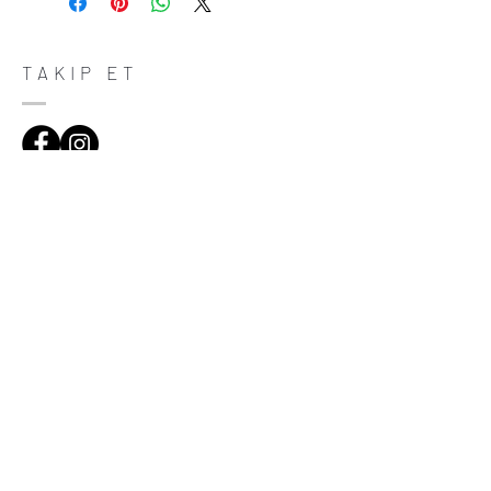
do in case they are dissatisfied with their
purchase. Having a straightforward refund
or exchange policy is a great way to build
trust and reassure your customers that
TAKIP ET
they can buy with confidence.
ADRES
Çiftecevizler Deresi Sok. Addresistanbul No:4
D:108, Şişli/Istanbul
(0212) 320 65 06
(0532) 633 81 06
HABERDAR OL