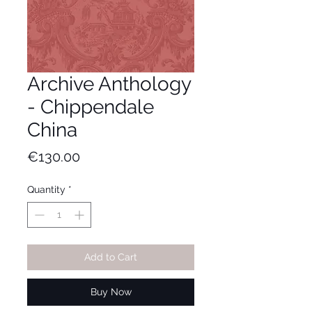
Archive Anthology
- Chippendale
China
Price
€130.00
Quantity
*
Add to Cart
Buy Now