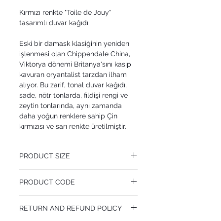
Kırmızı renkte "Toile de Jouy"
tasarımlı duvar kağıdı
Eski bir damask klasiğinin yeniden
işlenmesi olan Chippendale China,
Viktorya dönemi Britanya'sını kasıp
kavuran oryantalist tarzdan ilham
alıyor. Bu zarif, tonal duvar kağıdı,
sade, nötr tonlarda, fildişi rengi ve
zeytin tonlarında, aynı zamanda
daha yoğun renklere sahip Çin
kırmızısı ve sarı renkte üretilmiştir.
PRODUCT SIZE
52 cm x 10.05 m
PRODUCT CODE
Pattern Repeat 53 cm
MY100/3015
RETURN AND REFUND POLICY