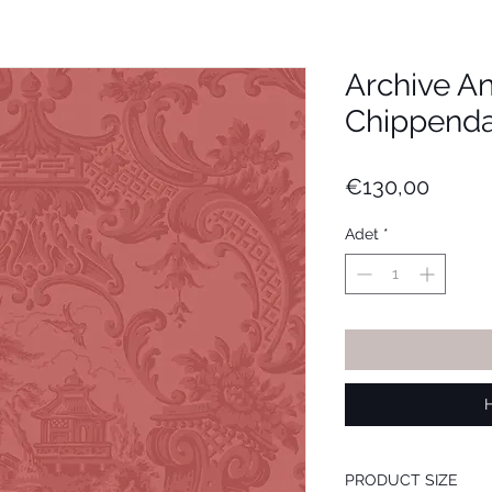
Archive An
Chippenda
Fiyat
€130,00
Adet
*
PRODUCT SIZE