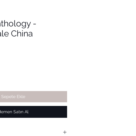
thology -
le China
Sepete Ekle
Hemen Satın Al