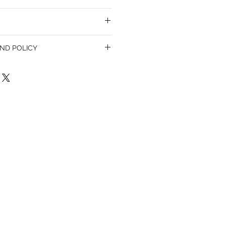
ND POLICY
olicy. I’m a great place to let your
do in case they are dissatisfied with
a straightforward refund or exchange
 build trust and reassure your customers
confidence.