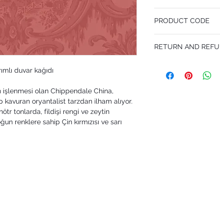
52 cm x 10.05 m
PRODUCT CODE
Pattern Repeat 53 cm
MY100/3015
RETURN AND REFU
I’m a Return and Refund p
rımlı duvar kağıdı
customers know what to 
their purchase. Having 
n işlenmesi olan Chippendale China,
policy is a great way to
that they can buy with 
p kavuran oryantalist tarzdan ilham alıyor.
nötr tonlarda, fildişi rengi ve zeytin
un renklere sahip Çin kırmızısı ve sarı