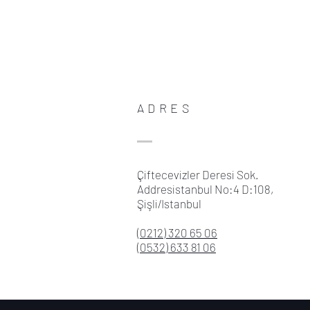
ADRES
Çiftecevizler Deresi Sok.
Addresistanbul No:4 D:108,
Şişli/Istanbul
(0212) 320 65 06
(0532) 633 81 06