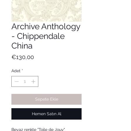
Archive Anthology
- Chippendale
China
Fiyat
€130,00
Adet
*
Sepete Ekle
Hemen Satın Al
Beyaz renkte "Toile de Jouy"