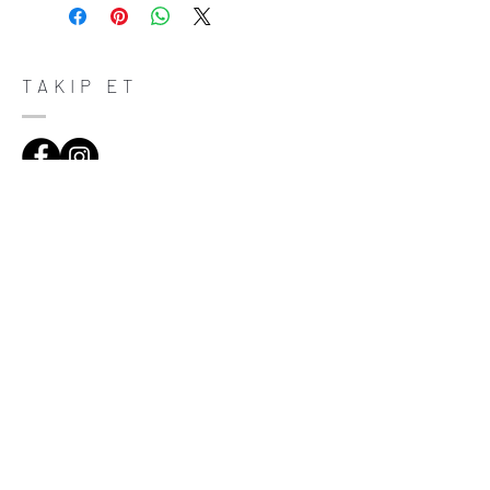
do in case they are dissatisfied with their
purchase. Having a straightforward refund
or exchange policy is a great way to build
trust and reassure your customers that
TAKIP ET
they can buy with confidence.
ADRES
Çiftecevizler Deresi Sok. Addresistanbul No:4
D:108, Şişli/Istanbul
(0212) 320 65 06
(0532) 633 81 06
HABERDAR OL