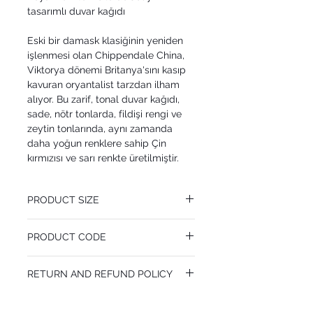
tasarımlı duvar kağıdı
Eski bir damask klasiğinin yeniden
işlenmesi olan Chippendale China,
Viktorya dönemi Britanya'sını kasıp
kavuran oryantalist tarzdan ilham
alıyor. Bu zarif, tonal duvar kağıdı,
sade, nötr tonlarda, fildişi rengi ve
zeytin tonlarında, aynı zamanda
daha yoğun renklere sahip Çin
kırmızısı ve sarı renkte üretilmiştir.
PRODUCT SIZE
52 cm x 10.05 m
PRODUCT CODE
Pattern Repeat 53 cm
MY100/3010
RETURN AND REFUND POLICY
I’m a Return and Refund policy. I’m a great
place to let your customers know what to