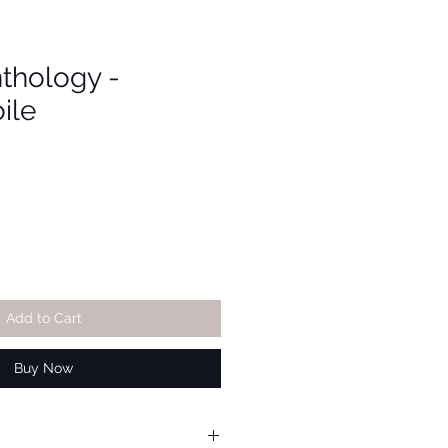
thology -
ile
Add to Cart
Buy Now