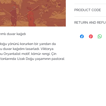
53 cm x 10.05 m
PRODUCT CODE
Pattern Repeat 53 cm
MY100/8041
RETURN AND REFU
I’m a Return and Refund p
rımlı duvar kağıdı
customers know what to 
their purchase. Having 
 doğu yönünü korurken bir yandan da
policy is a great way to
that they can buy with 
duvar kağıdını tasarladı. Viktorya
u Oryantalist motif, kömür rengi, Çin
mavi tonlarında Uzak Doğu yaşamının pastoral