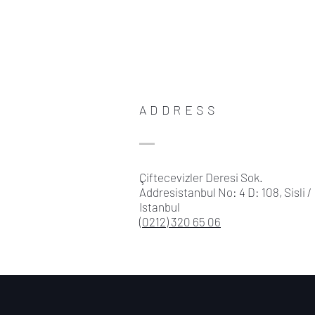
ADDRESS
Çiftecevizler Deresi Sok.
Addresistanbul No: 4 D: 108, Sisli /
Istanbul
(0212) 320 65 06