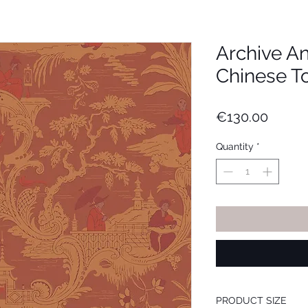
Archive An
Chinese To
Price
€130.00
Quantity
*
PRODUCT SIZE