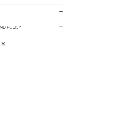
ND POLICY
olicy. I’m a great place to let your
do in case they are dissatisfied with
a straightforward refund or exchange
 build trust and reassure your customers
confidence.