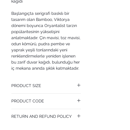
kağıdı
Başlangıçta serigrafi baskılı bir
tasarım olan Bamboo, Viktorya
dönemi boyunca Oryantalist tarzın
popülaritesinin yükselişini
anlatmaktadır. Çin mavisi, toz mavisi,
odun kömürü, pudra pembe ve
yaprak yeşili tonlarındaki yeni
renklendirmelerle yeniden işlenen
bu zarif duvar kağıdı, bulunduğu her
iç mekana anında şıklık katmaktadır.
PRODUCT SIZE
52 cm x 10.05 m
PRODUCT CODE
Pattern Repeat 76 cm
MY100/5025
RETURN AND REFUND POLICY
I’m a Return and Refund policy. I’m a great