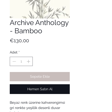
Archive Anthology
- Bamboo
Fiyat
€130,00
Adet
*
Sepete Ekle
Hemen Satın Al
Beyaz renk üzerine kahverengimsi
gri renkte yeşillik desenli duvar