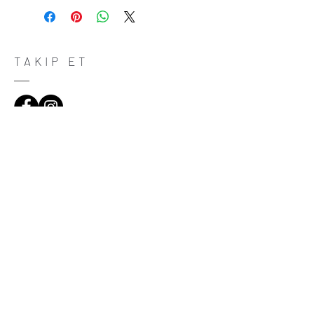
place to let your customers know what to
do in case they are dissatisfied with their
purchase. Having a straightforward refund
or exchange policy is a great way to build
trust and reassure your customers that
TAKIP ET
they can buy with confidence.
ADRES
Çiftecevizler Deresi Sok. Addresistanbul No:4
D:108, Şişli/Istanbul
(0212) 320 65 06
(0532) 633 81 06